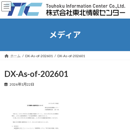
コ
ナ
ン
ビ
テ
ゲ
ン
ー
ツ
シ
へ
ョ
メディア
ス
ン
キ
に
ッ
移
プ
動
ホーム
DX-As-of-202601
DX-As-of-202601
DX-As-of-202601
2026年1月22日