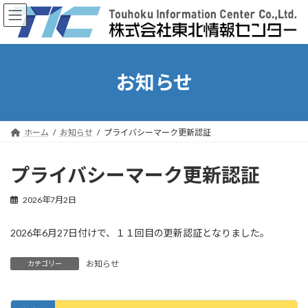
コ
ナ
ン
ビ
テ
ゲ
ン
ー
ツ
シ
へ
ョ
お知らせ
ス
ン
キ
に
ッ
移
プ
動
ホーム
お知らせ
プライバシーマーク更新認証
プライバシーマーク更新認証
2026年7月2日
2026年6月27日付けで、１１回目の更新認証となりました。
お知らせ
カテゴリー