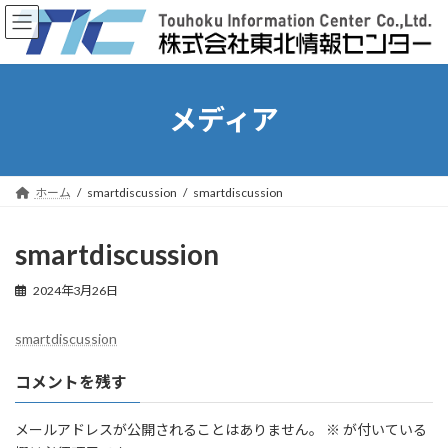
コ
ナ
ン
ビ
テ
ゲ
ン
ー
ツ
シ
へ
ョ
メディア
ス
ン
キ
に
ッ
移
プ
動
ホーム
smartdiscussion
smartdiscussion
smartdiscussion
2024年3月26日
smartdiscussion
コメントを残す
メールアドレスが公開されることはありません。
※
が付いている