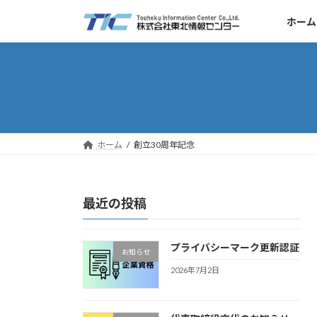
コ
ナ
ホーム
ン
ビ
テ
ゲ
ン
ー
ツ
シ
へ
ョ
ス
ン
キ
に
ッ
移
ホーム
創立30周年記念
プ
動
最近の投稿
プライバシーマーク更新認証
お知らせ
2026年7月2日