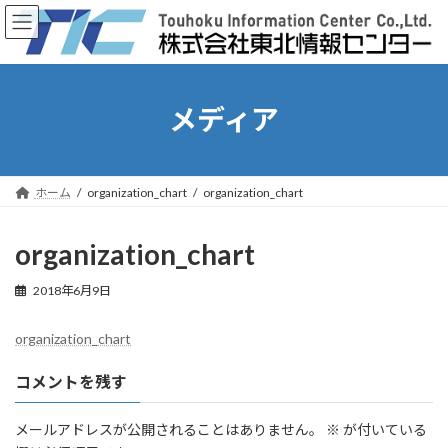
コ
ナ
ン
ビ
テ
ゲ
ン
ー
ツ
シ
へ
ョ
メディア
ス
ン
キ
に
ッ
移
プ
動
ホーム
organization_chart
organization_chart
organization_chart
2018年6月9日
organization_chart
コメントを残す
メールアドレスが公開されることはありません。
※
が付いている