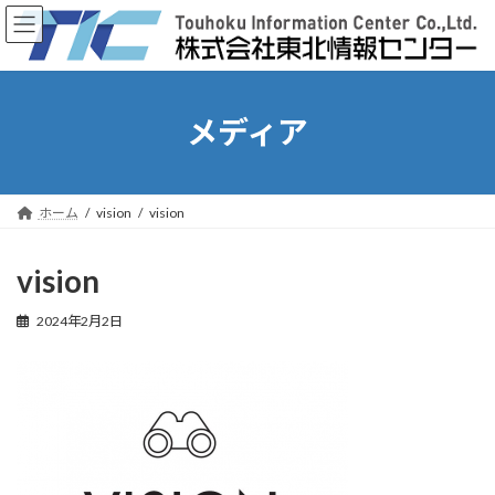
コ
ナ
ン
ビ
テ
ゲ
ン
ー
ツ
シ
へ
ョ
メディア
ス
ン
キ
に
ッ
移
プ
動
ホーム
vision
vision
vision
2024年2月2日