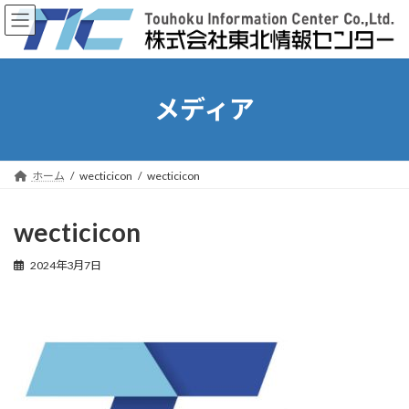
コ
ナ
ン
ビ
テ
ゲ
ン
ー
ツ
シ
へ
ョ
メディア
ス
ン
キ
に
ッ
移
プ
動
ホーム
wecticicon
wecticicon
wecticicon
2024年3月7日